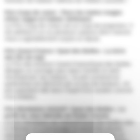
honneur de réaliser l’affiche de l’édition suivante !
Prix Coup de coeur : Paco les mains rouges
d’Eric Sagot et Fabien Vehlmann
Le Prix Coup de Coeur est un coup de projecteur. Il
est attribué à un ou plusieurs auteurs dont l’oeuvre
nous a agréablement surpris et réjouit.
Prix Ouest France / Quai des Bulles : La terre
des fils de Gipi
Le Prix des lecteurs Ouest-France/Quai des Bulles
désigne un ouvrage paru dans l’année et vient
récompenser ses auteurs. Ce prix construit en
partenariat est décerné par un jury de lecteurs. Un
prix populaire bâti dans l’esprit d’un soutien concret
à la création.
Prix Révélation ADAGP / Quai des Bulles : Le
profil de Jean Melville de Robin Cousin
Le prix Révélation de l’ADAGP/Quai des Bulles vise
à valoriser et à encourager le travail des jeunes
auteurs de bandes dessinées. Il récompense un