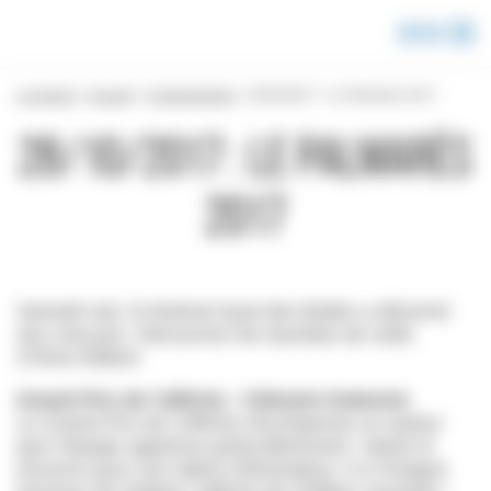
Panneau de gestion des cookies
Menu
La presse
>
Accueil
>
Communiqués
>
28/10/2017 : Le Palmarès 2017
28/10/2017 : Le Palmarès
2017
Samedi soir, le festival Quai des Bulles a décerné
ses cinq prix. Découvrez les lauréats de cette
37ème édition
Grand Prix de l’affiche : Clément Oubrerie
Le Grand Prix de l’Affiche récompense un auteur
que l’équipe apprécie particulièrement. Salué et
reconnu pour son talent d’illustrateur, il a l’insigne