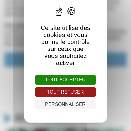
auteur travaillant ou résidant en Europe et Suisse,
ayant publié au maximum trois albums, dont un
dans l’année.
Prix Jeunes Talents : Alix Garin
Ce site utilise des
Le Prix Jeunes Talents est décerné au grand lauréat
cookies et vous
du concours jeunes talents, organisé à destination
donne le contrôle
des auteurs non publiés.
sur ceux que
vous souhaitez
COMMUNIQUÉ PALMARÈS 2017
activer
TOUT ACCEPTER
TOUT REFUSER
PERSONNALISER
Autour du même thème